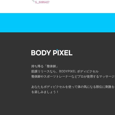
S__5095427
持ち帰る「整体師」
筋膜リリースなら、BODYPIXEL ボディピクセル
整体師やスポーツトレーナーなどプロが使用するマッサージ
あなたもボディピクセルを使って体の気になる部位に刺激を
を楽しみましょう！