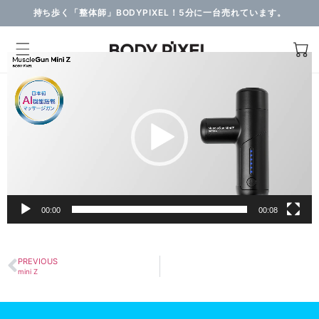
持ち歩く「整体師」BODYPIXEL！5分に一台売れています。
動
画
プ
レ
ー
ヤ
ー
00:00
00:08
PREVIOUS
mini Z