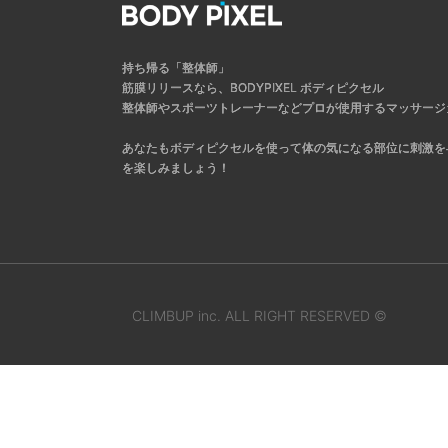
持ち帰る「整体師」
筋膜リリースなら、BODYPIXEL ボディピクセル
整体師やスポーツトレーナーなどプロが使用するマッサージ
あなたもボディピクセルを使って体の気になる部位に刺激を
を楽しみましょう！
CLIMBUP inc. ALL RIGHT RESERVED ©