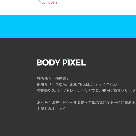
bp-j-202_2
持ち帰る「整体師」
筋膜リリースなら、BODYPIXEL ボディピクセル
整体師やスポーツトレーナーなどプロが使用するマッサージ
あなたもボディピクセルを使って体の気になる部位に刺激を
を楽しみましょう！