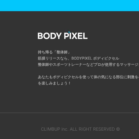
持ち帰る「整体師」
筋膜リリースなら、BODYPIXEL ボディピクセル
整体師やスポーツトレーナーなどプロが使用するマッサージ
あなたもボディピクセルを使って体の気になる部位に刺激を
を楽しみましょう！
CLIMBUP inc. ALL RIGHT RESERVED ©