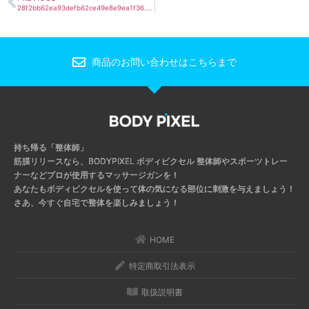
28f2bb62ea93defb62ce49e8e9ea1f36.png
商品のお問い合わせはこちらまで
持ち帰る「整体師」
筋膜リリースなら、BODYPIXEL ボディピクセル
整体師やスポーツトレー
ナーなどプロが使用するマッサージガンを！
あなたもボディピクセルを使って体の気になる部位に刺激を与えましょう！
さあ、今すぐ自宅で整体を楽しみましょう！
HOME
特定商取引法表示
取扱説明書