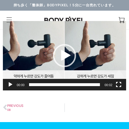
持ち歩く「整体師」BODYPIXEL！5分に一台売れています。
動
画
プ
レ
ー
ヤ
ー
00:00
00:02
PREVIOUS
08