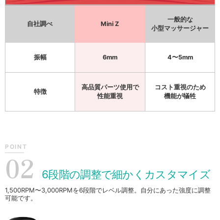
一般的な
自社調べ
Mini Z
小型マッサージャー
振幅
6mm
4〜5mm
高品質パーツ使用で
コスト重視のため
特徴
性能重視
機能が犠牲
POINT
02
6段階の調整で細かくカスタマイズ
1,500RPM〜3,000RPMを6段階でレベル調整。自分にあった強度に調整
可能です。