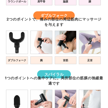
ラウンドボール
肩甲骨
脇腹
腰
ダブルフォーク
2つのポイントで、痛みの部位の周辺筋肉にマッサージ
を与えます
ダブルフォーク
腕
首筋
足首
スパイラル
1つのポイントへの集中ケアに。局所部位の筋膜の弛緩最
適です