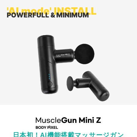
'AI mode' INSTALL
POWERFULL & MINIMUM
日本初！AI機能搭載マッサージガン