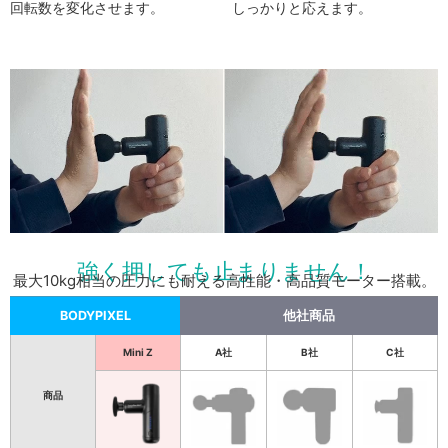
回転数を変化させます。
しっかりと応えます。
強く押しても止まりません！
最大10kg相当の圧力にも耐える高性能・高品質モーター搭載。
BODYPIXEL
他社商品
Mini Z
A社
B社
C社
商品