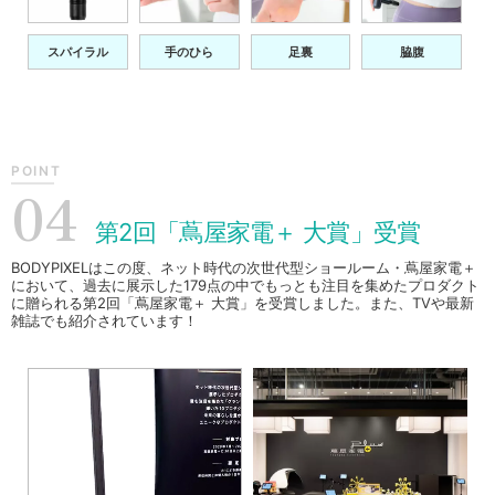
スパイラル
手のひら
足裏
脇腹
POINT
04
第2回「蔦屋家電＋ 大賞」受賞
BODYPIXELはこの度、ネット時代の次世代型ショールーム・蔦屋家電＋
において、過去に展示した179点の中でもっとも注目を集めたプロダクト
に贈られる第2回「蔦屋家電＋ 大賞」を受賞しました。また、TVや最新
雑誌でも紹介されています！