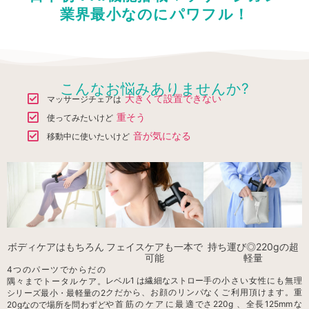
業界最小なのにパワフル！
こんなお悩みありませんか?
大きくて設置できない
マッサージチェアは
重そう
使ってみたいけど
音が気になる
移動中に使いたいけど
ボディケアはもちろん
フェイスケアも一本で
持ち運び◎220gの超
可能
軽量
4つのパーツでからだの
レベル1 は繊細なストロー
手の小さい女性にも無理
隅々までトータルケア。
クだから、お顔のリンパ
なくご利用頂けます。重
シリーズ最小・最軽量の2
や首筋のケアに最適で
さ220g 、全長125mmな
20gなので場所を問わずど