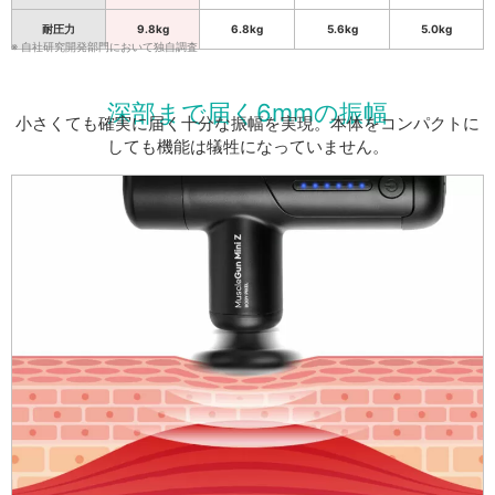
耐圧力
9.8kg
6.8kg
5.6kg
5.0kg
※ 自社研究開発部門において独自調査
深部まで届く6mmの振幅
小さくても確実に届く十分な振幅を実現。本体をコンパクトに
しても機能は犠牲になっていません。