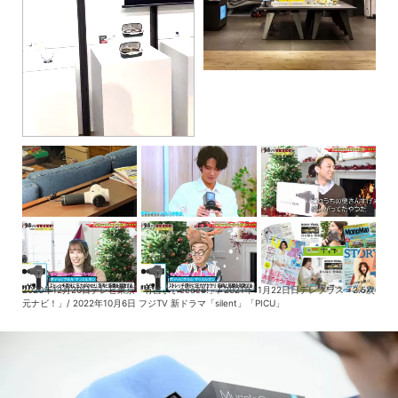
2020年12月20日テレビ東京「有吉ぃぃeeeee!」/ 2021年11月22日日テレプラス「2.5次
元ナビ！」/ 2022年10月6日 フジTV 新ドラマ「silent」「PICU」