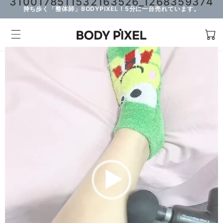
3100178511532163526_1268359374
持ち歩く「整体師」BODYPIXEL！5分に一台売れています。
動
画
プ
レ
ー
ヤ
ー