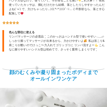
ハンドル型なので、使っていて、手が滑ることも無い
これ大事！！ 依然
使っていたカッサは、掴むだけだから結構、落としたりしやすかったんだ
よね(˙𐃷˙) で、欠けちゃったり…〣( º-º )〣ｽﾞｰﾝ… この形状なら、落とす心
配無しで





色んな部位に使える
リンパマッサージの必需品 ¨̮ このかっさはハンドル型で使いやすい𓂃𓈒 𓂂𓏸 
しっかり握ってマッサージが出来るから、力かけやすいよ
 私は首こり&
肩こりが酷いのでけっこ〜力入れてゴリッゴリに リンパ流すよー
こん
なに握りやすいハンドル型は初めてで、さっそく愛用 しまくりです¨̮
顔のむくみや凝り固まったボディまで
オールインワンケア