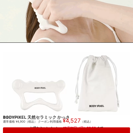
BODYPIXEL 天然セラミック かっさ
本体 / ポーチ
¥4,527
通常価格 ¥4,900（税込） クーポン利用価格
（税込）
お得なキャンペーン：
12月31日（日）23:59
まで