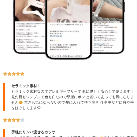





セラミック素材！
セラミック素材なのでアレルギーフリーで 肌に優しく安心して使えます！
見た目もシンプルで色も白なので部屋にポン と置いてあっても気になりま
せん
重さも気にならないので鞄に入れて持ち歩き 仕事中などに肩や手
をほぐしてます♡





手軽にリンパ流せるカッサ