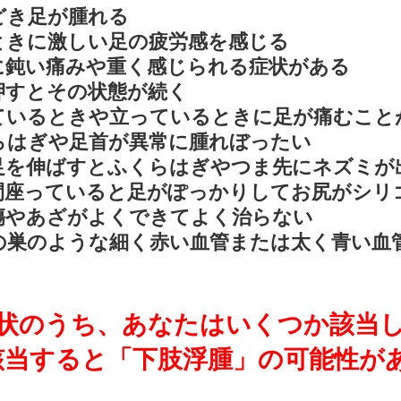
どき足が腫れる
ときに激しい足の疲労感を感じる
に鈍い痛みや重く感じられる症状がある
押すとその状態が続く
ているときや立っているときに足が痛むこと
らはぎや足首が異常に腫れぼったい
足を伸ばすとふくらはぎやつま先にネズミが
間座っていると足がぽっかりしてお尻がシリ
傷やあざがよくできてよく治らない
の巣のような細く赤い血管または太く青い血
状のうち、あなたはいくつか該当
該当すると「下肢浮腫」の可能性が