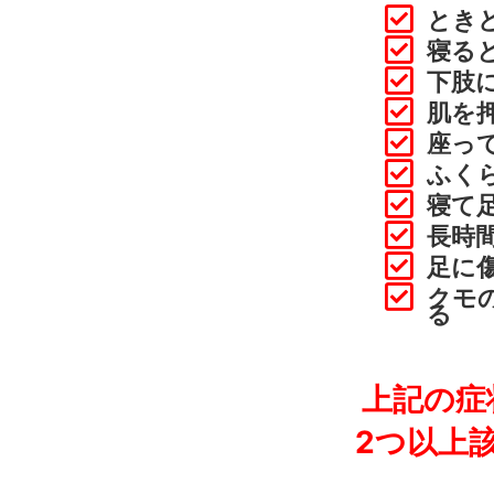
とき
寝る
下肢
肌を
座っ
ふく
寝て
長時
足に
クモ
る
上記の症
2つ以上