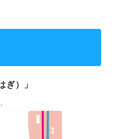
はぎ）」
す。