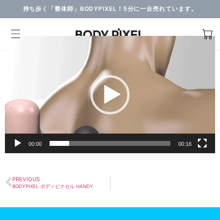
持ち歩く「整体師」BODYPIXEL！5分に一台売れています。
動
画
プ
レ
ー
ヤ
ー
00:00
00:16
PREVIOUS
BODYPIXEL ボディピクセル HANDY